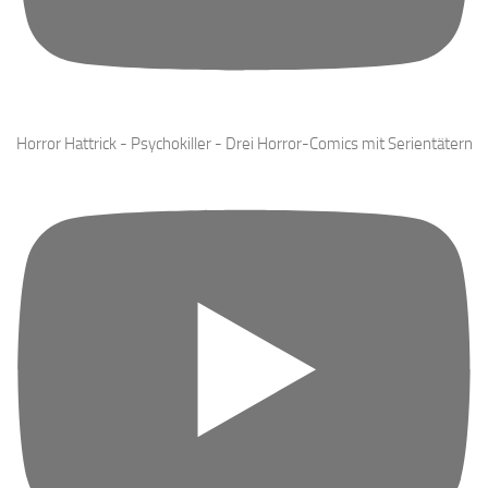
Horror Hattrick - Psychokiller - Drei Horror-Comics mit Serientätern