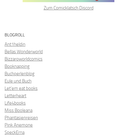
Zum Comicklatsch Discord
BLOGROLL
Ant1heldin
Bellas Wonderworld
Bizzaroworldcomics
Booknapping
Buchperlenblog
Eule und Buch
Let’em eat books
Letterheart
Life4books
Miss Booleana
Phantasienreisen
Pink Anemone
SpeckErna