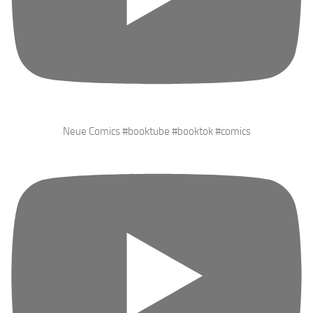
Neue Comics #booktube #booktok #comics