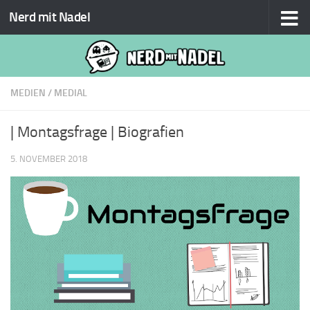
Nerd mit Nadel
Zum Inhalt springen
MEDIEN
/
MEDIAL
| Montagsfrage | Biografien
5. NOVEMBER 2018