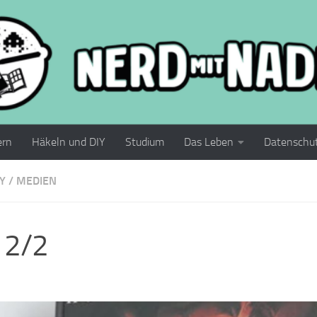
ern
Häkeln und DIY
Studium
Das Leben
Datenschu
Y
/
MEDIEN
 2/2