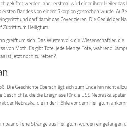
 gelüftet werden, aber erstmal wird einer ihrer Heiler das
s ersten Bandes von einem Skorpion gestochen wurde. Auß
ingeritzt und darf damit das Cover zieren. Die Geduld der Naz
 Zutritt zum Heiligtum.
nn greift um sich. Das Wüstenvolk, die Wissenschaftler, die
fluss von Moth. Es gibt Tote, jede Menge Tote, während Kämp
as ist jetzt noch zu retten?
an
oß. Die Geschichte überschlägt sich zum Ende hin nicht allzu
ie Geschichte, die die Ereignisse für die USS Nebraska später
 mit der Nebraska, die in der Höhle vor dem Heiligtum ankom
 Ein paar offene Stränge aus Heiligtum wurden eingefangen 