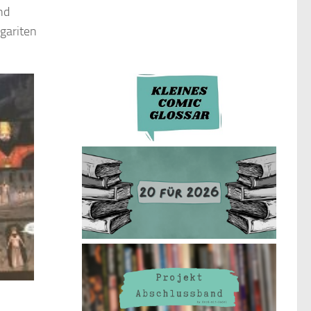
nd
gariten