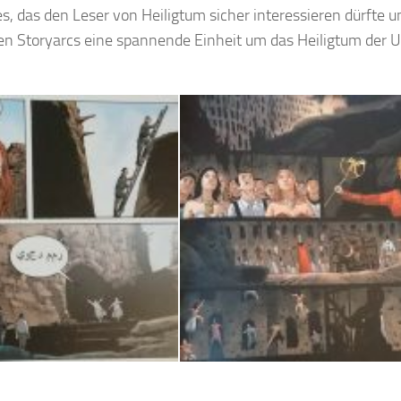
s, das den Leser von Heiligtum sicher interessieren dürfte u
den Storyarcs eine spannende Einheit um das Heiligtum der U