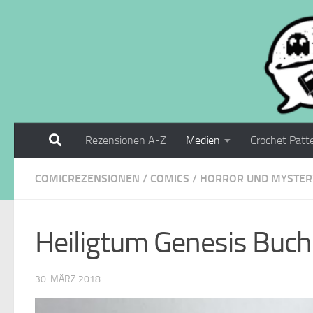
Zum Inhalt springen
Rezensionen A-Z
Medien
Crochet Patt
COMICREZENSIONEN
/
COMICS
/
HORROR UND MYSTER
Heiligtum Genesis Buch
30. MÄRZ 2018