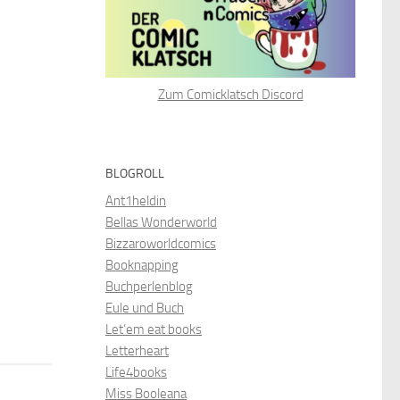
Zum Comicklatsch Discord
BLOGROLL
Ant1heldin
Bellas Wonderworld
Bizzaroworldcomics
Booknapping
Buchperlenblog
Eule und Buch
Let’em eat books
Letterheart
Life4books
Miss Booleana