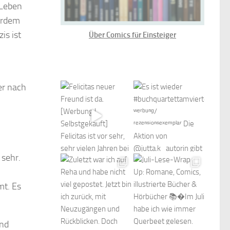
 Leben
erdem
is ist
Über Comics für Einsteiger
er nach
 sehr.
mt. Es
und