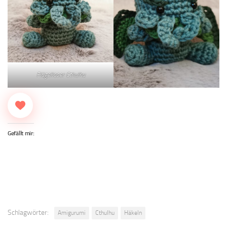
Flügelloser Cthulhu
Gefällt mir:
Schlagwörter:
Amigurumi
Cthulhu
Häkeln