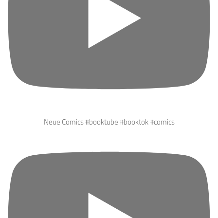
Neue Comics #booktube #booktok #comics