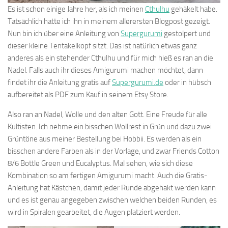
Es ist schon einige Jahre her, als ich meinen
Cthulhu
gehäkelt habe.
Tatsächlich hatte ich ihn in meinem allerersten Blogpost gezeigt.
Nun bin ich über eine Anleitung von
Supergurumi
gestolpert und
dieser kleine Tentakelkopf sitzt. Das ist natürlich etwas ganz
anderes als ein stehender Cthulhu und für mich hieß es ran an die
Nadel. Falls auch ihr dieses Amigurumi machen möchtet, dann
findet ihr die Anleitung gratis auf
Supergurumi.de
oder in hübsch
aufbereitet als PDF zum Kauf in seinem Etsy Store.
Also ran an Nadel, Wolle und den alten Gott. Eine Freude für alle
Kultisten. Ich nehme ein bisschen Wollrest in Grün und dazu zwei
Grüntöne aus meiner Bestellung bei Hobbii. Es werden als ein
bisschen andere Farben als in der Vorlage, und zwar Friends Cotton
8/6 Bottle Green und Eucalyptus. Mal sehen, wie sich diese
Kombination so am fertigen Amigurumi macht. Auch die Gratis-
Anleitung hat Kästchen, damit jeder Runde abgehakt werden kann
und es ist genau angegeben zwischen welchen beiden Runden, es
wird in Spiralen gearbeitet, die Augen platziert werden.