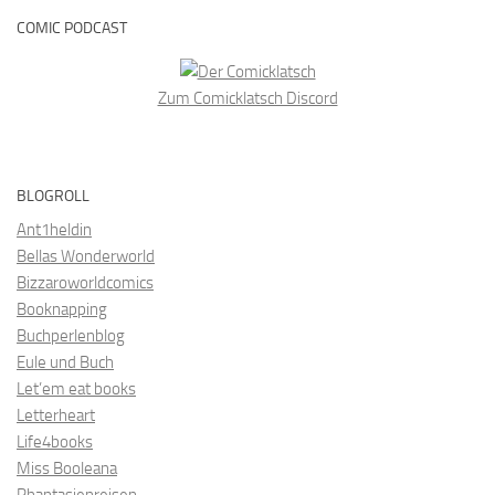
COMIC PODCAST
Zum Comicklatsch Discord
BLOGROLL
Ant1heldin
Bellas Wonderworld
Bizzaroworldcomics
Booknapping
Buchperlenblog
Eule und Buch
Let’em eat books
Letterheart
Life4books
Miss Booleana