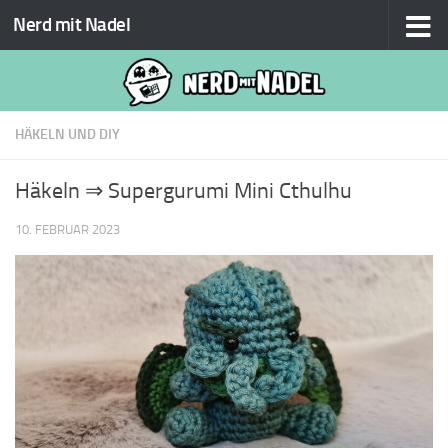
Nerd mit Nadel
Zum Inhalt springen
HÄKELN UND DIY
Häkeln ⇒ Supergurumi Mini Cthulhu
10. FEBRUAR 2023