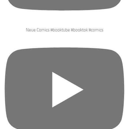
Neue Comics #booktube #booktok #comics