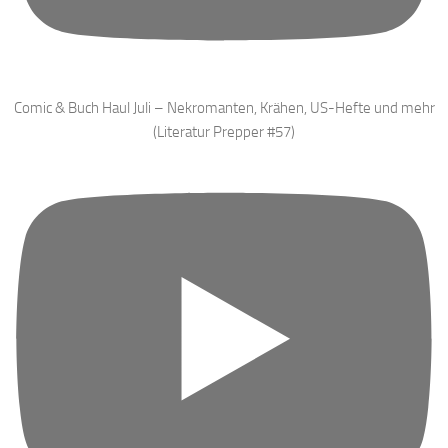
Comic & Buch Haul Juli – Nekromanten, Krähen, US-Hefte und mehr
(Literatur Prepper #57)