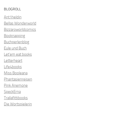
BLOGROLL
Ant1heldin
Bellas Wonderworld
Bizzaroworldcomics
Booknapping
Buchperlenblog
Eule und Buch
Let’em eat books
Letterheart
Life4books
Miss Booleana
Phantasienreisen
Pink Anemone
SpeckErna
Trallafittibooks
Die Wortspielerin