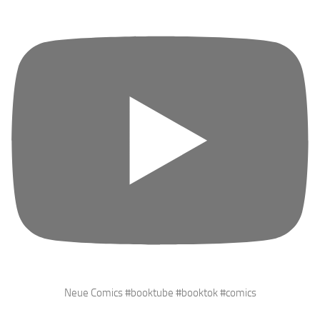
Neue Comics #booktube #booktok #comics