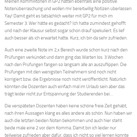
Meinen Kommilitonen in GP2 hatten ebenfalls eine positive
Notenüberraschung und wollen mir bereitwillig Notizen überlassen.
Yay! Damit geht es tatsächlich weiter mit GP2 für mich im
Semester 3. Wer hätte es gedacht? Ich hatte zumindest gehofft
und nach der Klausur selbst sogar schon drauf spekuliert. Es lief
auch besser als ich erwartet hatte. Kurz, ich bin da sehr zufrieden.
Auch eine zweite Note im 2,x Bereich wurde schon kurz nach den
Prüfungen verkündet und dann ging das Warten los. 3 Wochen
nach den Prüfungen fangen so langsam alle an auszuflippen. Die
Prüfungen mit den wenigsten Teilnehmern sind noch nicht
korrigiert bzw. die Ergebnisse noch nicht veröffentlicht. Natürlich
könnten die Dozenten auch einfach mal im Urlaub sein aber das
trägt leider nicht zur Entspannung der Studierenden bei…
Die verspäteten Dozenten haben keine schöne freie Zeit gehabt,
nach ihren Aussagen klang es alles andere als schön. Nun haben wir
auch die letzten beiden Noten bekommen und auch hier steht
beide male eine 2 vor dem Komma. Damit bin ich leider nur
teilweise zufrieden aber dafür, dass ich nicht so viel lernen konnte