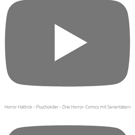
Horror Hattrick - Psychokiller - Drei Horror-Comics mit Serientätern