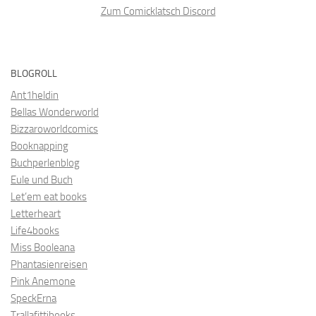
Zum Comicklatsch Discord
BLOGROLL
Ant1heldin
Bellas Wonderworld
Bizzaroworldcomics
Booknapping
Buchperlenblog
Eule und Buch
Let’em eat books
Letterheart
Life4books
Miss Booleana
Phantasienreisen
Pink Anemone
SpeckErna
Trallafittibooks