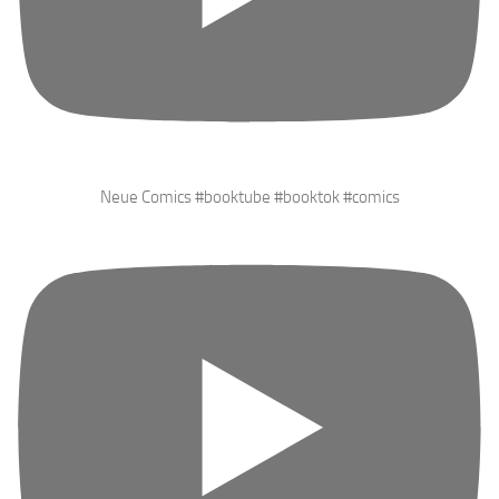
Neue Comics #booktube #booktok #comics