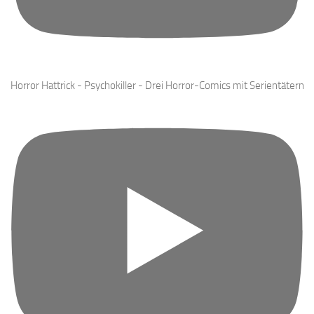
Horror Hattrick - Psychokiller - Drei Horror-Comics mit Serientätern