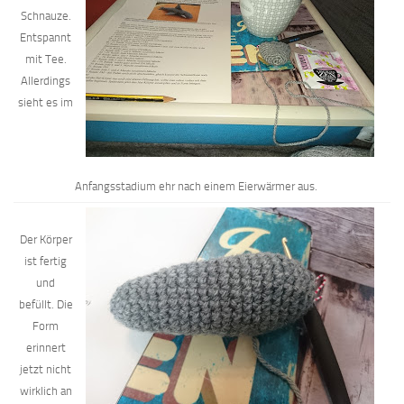
Schnauze.
Entspannt
mit Tee.
Allerdings
sieht es im
Anfangsstadium ehr nach einem Eierwärmer aus.
Der Körper
ist fertig
und
befüllt. Die
Form
erinnert
jetzt nicht
wirklich an