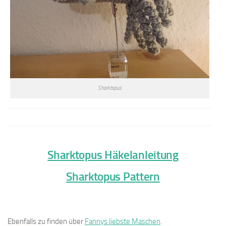
Sharktopus
Sharktopus Häkelanleitung
Sharktopus Pattern
Ebenfalls zu finden über
Fannys liebste Maschen
.