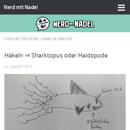
Nerd mit Nadel
Zum Inhalt springen
CROCHET PATTERN
/
HÄKELN UND DIY
Häkeln ⇒ Sharktopus oder Haidopode
31. AUGUST 2017