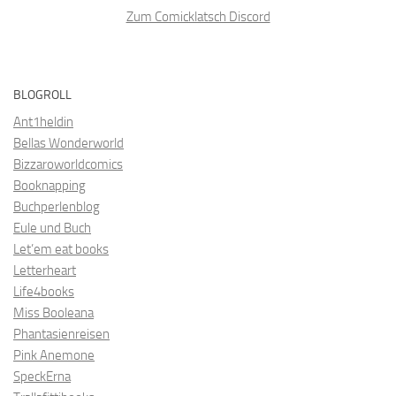
Zum Comicklatsch Discord
BLOGROLL
Ant1heldin
Bellas Wonderworld
Bizzaroworldcomics
Booknapping
Buchperlenblog
Eule und Buch
Let’em eat books
Letterheart
Life4books
Miss Booleana
Phantasienreisen
Pink Anemone
SpeckErna