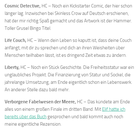
Cosmic Detective,
HC – Noch ein Kickstarter Comic, der hier schon
länger lag. Inzwischen bei Skinless Crow auf Deutsch erschienen,
hat der mir richtig Spaß gemacht und das Artwork ist der Hammer.
Toller Grusel Bingo Titel.
Life Couch,
HC – Wenn dein Leben so kaputt ist, dass deine Couch
anfängt, mit dir zu sprechen und dich an ihren Weisheiten über
Menschen teilhaben lässt, ist es dringend Zeit etwas zu ändern.
Liberty,
HC – Noch ein Stück Geschichte. Die Freiheitsstatur war ein
unglaubliches Projekt. Die Finanzierung von Statur und Sockel, die
jahrelange Umsetzung, am Ende eigentlich schon ein Lebenswerk.
An anderer Stelle dazu bald mehr.
Verborgene Fabelwesen der Meere
,
HC – Das kündete am Ende
alles von einem großen Finale im dritten Band. Mit
Elif hatte ich
bereits über das Buch
gesprochen und bald kommt auch noch
meine eigentliche Rezension.
…