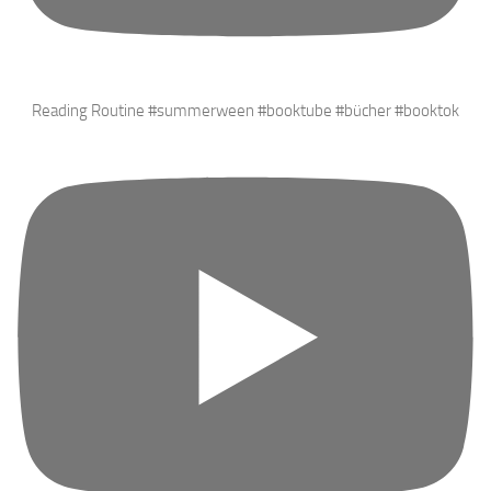
Reading Routine #summerween #booktube #bücher #booktok