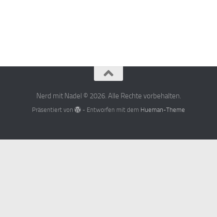
Nerd mit Nadel © 2026. Alle Rechte vorbehalten.
Präsentiert von
- Entworfen mit dem
Hueman-Theme