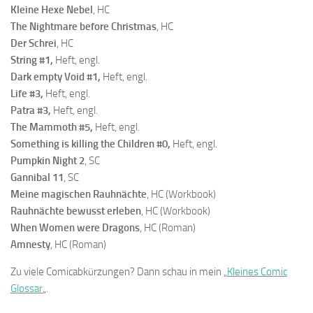
Kleine Hexe Nebel
, HC
The Nightmare before Christmas
, HC
Der Schrei
, HC
String #1,
Heft, engl.
Dark empty Void #1,
Heft, engl.
Life #3,
Heft, engl.
Patra #3,
Heft, engl.
The Mammoth #5,
Heft, engl.
Something is killing the Children #0,
Heft, engl.
Pumpkin Night 2
, SC
Gannibal 11
, SC
Meine magischen Rauhnächte
, HC (Workbook)
Rauhnächte bewusst erleben
, HC (Workbook)
When Women were Dragons
, HC (Roman)
Amnesty
, HC (Roman)
Zu viele Comicabkürzungen? Dann schau in mein „
Kleines Comic
Glossar
„.