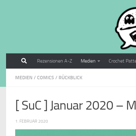
Zum Inhalt springen
Rezensionen A-Z
Medien
Crochet Patt
MEDIEN
/
COMICS
/
RÜCKBLICK
[ SuC ] Januar 2020 – 
1. FEBRUAR 2020