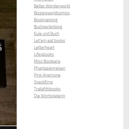
Bellas Wonderworld
Bizzaroworldcomics
Booknapping
Buchperlenblog
Eule und Buch
Let’em eat books
Letterheart
Life4books
Miss Booleana
Phantasienreisen
Pink Anemone
SpeckErna
Trallafittibooks
Die Wortspielerin