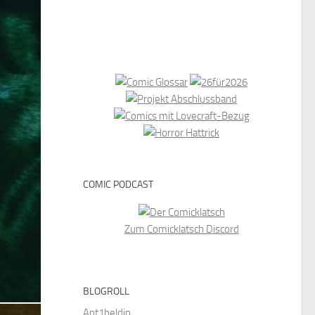
COMIC PODCAST
Zum Comicklatsch Discord
BLOGROLL
Ant1heldin