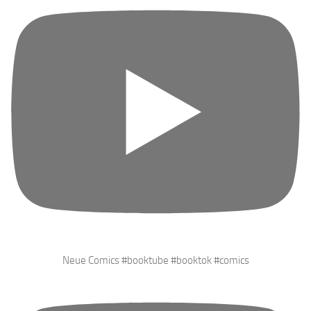
Neue Comics #booktube #booktok #comics