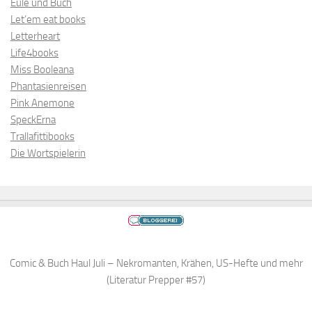
Eule und Buch
Let’em eat books
Letterheart
Life4books
Miss Booleana
Phantasienreisen
Pink Anemone
SpeckErna
Trallafittibooks
Die Wortspielerin
Comic & Buch Haul Juli – Nekromanten, Krähen, US-Hefte und mehr
(Literatur Prepper #57)