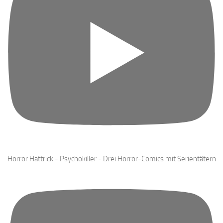
Horror Hattrick - Psychokiller - Drei Horror-Comics mit Serientätern