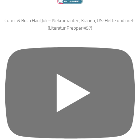
Comic & Buch Haul Juli – Nekromanten, Krähen, US-Hefte und mehr
(Literatur Prepper #57)