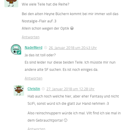
Wie viele Teile hat die Reihe?
Bei den alten Heyne Büchern kommt bei mir immer voll das
Nostalgie-Flair auf :3
Allein schon wegen der Optik 😀
Antworten
NadelNerd
26. Januar 2018 um 20:43 Uhr
Ja das ist toll oder?
Es sind leider nur diese beiden Teile. Ich müsste mir nun
andere alte SF suchen. Es ist noch einiges da.
Antworten
Christin
27. Januar 2018 um 12:28 Uhr
Hab auch noch welche hier, aber eher Fantasy und nicht
SciFi, sonst würd ich die glatt zur Hand nehmen :3
Also reinschnuppern würde ich mal. Vllt find ich sie mal in
dem Gebrauchtportal 🙂
Antworten