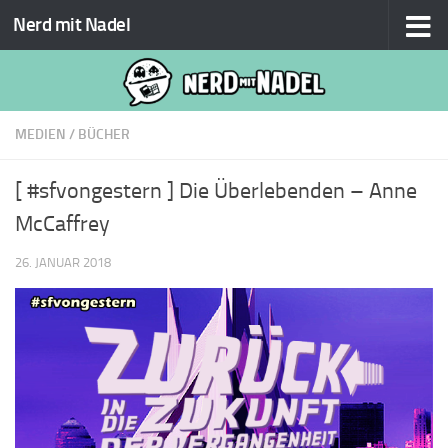
Nerd mit Nadel
Zum Inhalt springen
MEDIEN
/
BÜCHER
[ #sfvongestern ] Die Überlebenden – Anne
McCaffrey
26. JANUAR 2018