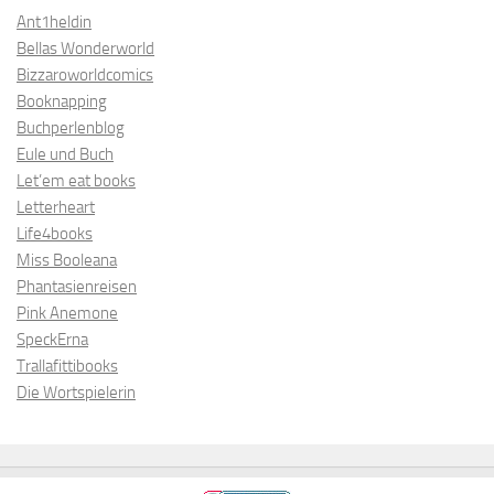
Ant1heldin
Bellas Wonderworld
Bizzaroworldcomics
Booknapping
Buchperlenblog
Eule und Buch
Let’em eat books
Letterheart
Life4books
Miss Booleana
Phantasienreisen
Pink Anemone
SpeckErna
Trallafittibooks
Die Wortspielerin