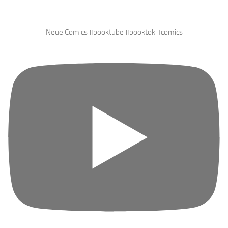
Neue Comics #booktube #booktok #comics