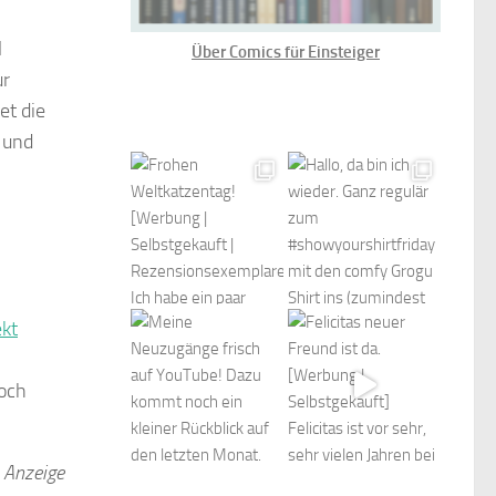
l
Über Comics für Einsteiger
ur
et die
 und
ekt
doch
Anzeige