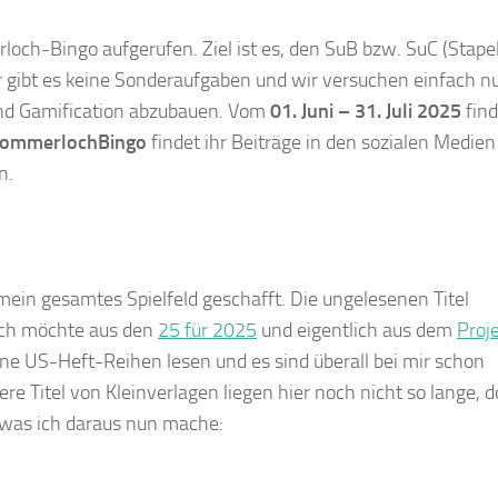
ch-Bingo aufgerufen. Ziel ist es, den SuB bzw. SuC (Stape
 gibt es keine Sonderaufgaben und wir versuchen einfach n
und Gamification abzubauen. Vom
01. Juni – 31. Juli 2025
find
ommerlochBingo
findet ihr Beiträge in den sozialen Medien
n.
mein gesamtes Spielfeld geschafft. Die ungelesenen Titel
 Ich möchte aus den
25 für 2025
und eigentlich aus dem
Proj
ne US-Heft-Reihen lesen und es sind überall bei mir schon
e Titel von Kleinverlagen liegen hier noch nicht so lange, 
 was ich daraus nun mache: