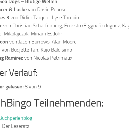
Sea Dogs – Blutige Wellen
cer & Locke
von David Pepose
es 3
von Didier Tarquin, Lyse Tarquin
r
von Christian Scharfenberg, Ernesto ›Erggo‹ Rodriguez, Ka
el Mikolajczak, Miriam Esdohr
con
von Jacen Burrows, Alan Moore
2
von Budjette Tan, Kajo Baldisimo
ng Ramirez
von Nicolas Petrimaux
er Verlauf:
er gelesen:
8 von 9
hBingo Teilnehmenden:
Buchperlenblog
Der Leseratz