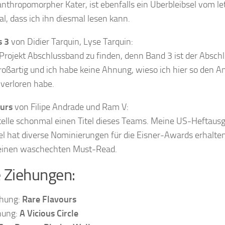
anthropomorpher Kater, ist ebenfalls ein Überbleibsel vom le
l, dass ich ihn diesmal lesen kann.
s 3
von Didier Tarquin, Lyse Tarquin:
m Projekt Abschlussband zu finden, denn Band 3 ist der Abschl
Wir senden keinen Spam!
Erfahre mehr in unserer
roßartig und ich habe keine Ahnung, wieso ich hier so den A
Datenschutzerklärung
.
verloren habe.
urs
von Filipe Andrade und Ram V:
telle schonmal einen Titel dieses Teams. Meine US-Heftaus
el hat diverse Nominierungen für die Eisner-Awards erhalten
 einen waschechten Must-Read.
 Ziehungen:
ehung:
Rare Flavours
hung:
A Vicious Circle