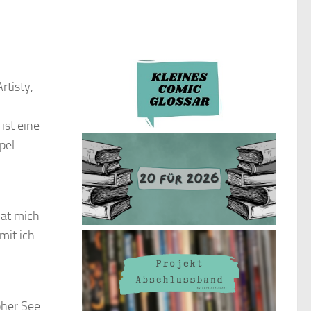
rtisty,
ist eine
pel
hat mich
mit ich
oher See