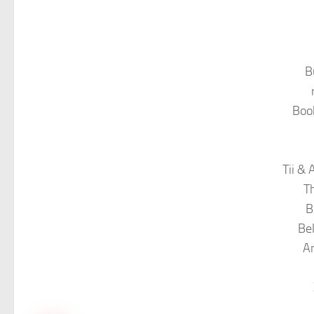
B
Boo
Tii &
Th
B
Be
A