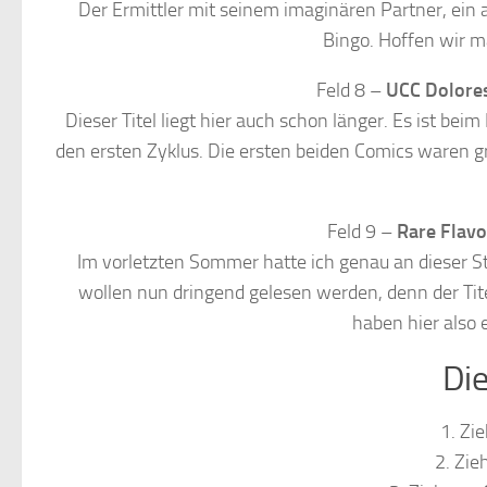
Der Ermittler mit seinem imaginären Partner, ein 
Bingo. Hoffen wir ma
Feld 8 –
UCC Dolore
Dieser Titel liegt hier auch schon länger. Es ist bei
den ersten Zyklus. Die ersten beiden Comics waren g
Feld 9 –
Rare Flavo
Im vorletzten Sommer hatte ich genau an dieser S
wollen nun dringend gelesen werden, denn der Tit
haben hier also
Die
1. Zi
2. Zie