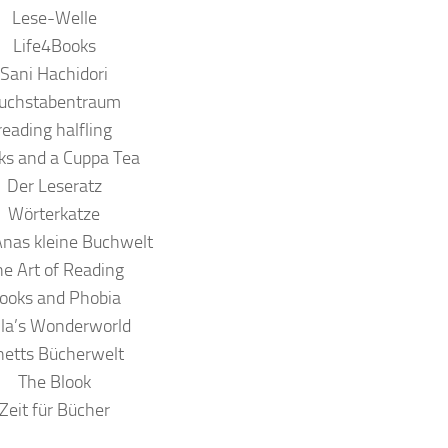
Lese-Welle
Life4Books
Sani Hachidori
uchstabentraum
reading halfling
ks and a Cuppa Tea
Der Leseratz
Wörterkatze
 Anas kleine Buchwelt
e Art of Reading
ooks and Phobia
lla’s Wonderworld
netts Bücherwelt
The Blook
Zeit für Bücher