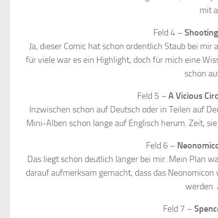
mit a
Feld 4 –
Shooting
Ja, dieser Comic hat schon ordentlich Staub bei mir a
für viele war es ein Highlight, doch für mich eine Wis
schon au
Feld 5 –
A Vicious Circ
Inzwischen schon auf Deutsch oder in Teilen auf Deu
Mini-Alben schon lange auf Englisch herum. Zeit, sie
Feld 6 –
Neonomic
Das liegt schon deutlich länger bei mir. Mein Plan w
darauf aufmerksam gemacht, dass das Neonomicon vor
werden. 
Feld 7 –
Spenc