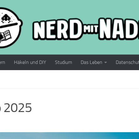
ern
Häkeln und DIY
Studium
Das Leben
Datenschu
o 2025