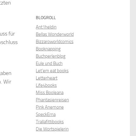
tzten
BLOGROLL
Ant1heldin
uss für
Bellas Wonderworld
Bizzaroworldcomics
nschluss
Booknapping
Buchperlenblog
Eule und Buch
Let’em eat books
gaben
Letterheart
. Wir
Life4books
Miss Booleana
Phantasienreisen
Pink Anemone
SpeckErna
Trallafittibooks
Die Wortspielerin