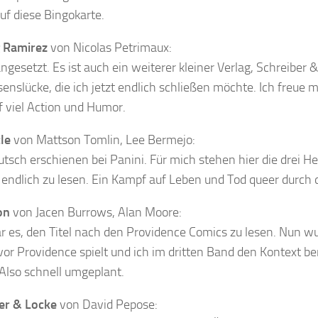
uf diese Bingokarte.
 Ramirez
von Nicolas Petrimaux:
ngesetzt. Es ist auch ein weiterer kleiner Verlag, Schreiber &
senslücke, die ich jetzt endlich schließen möchte. Ich freue m
f viel Action und Humor.
le
von Mattson Tomlin, Lee Bermejo:
tsch erschienen bei Panini. Für mich stehen hier die drei He
 endlich zu lesen. Ein Kampf auf Leben und Tod queer durch d
on
von Jacen Burrows, Alan Moore:
DU WILLST
ar es, den Titel nach den Providence Comics zu lesen. Nun wu
MEHR?
 Providence spielt und ich im dritten Band den Kontext be
Also schnell umgeplant.
TRAG DICH EIN UND
BLEIBE ÜBER DIE
NEUSTEN BEITRÄGE
INFORMIERT:
er & Locke
von David Pepose: