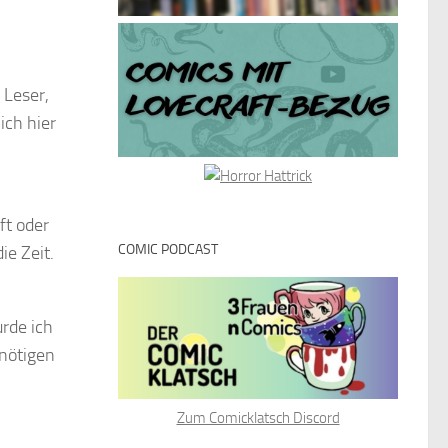
 Leser,
ich hier
ft oder
COMIC PODCAST
ie Zeit.
rde ich
nötigen
Zum Comicklatsch Discord