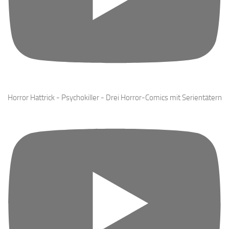
Horror Hattrick - Psychokiller - Drei Horror-Comics mit Serientätern