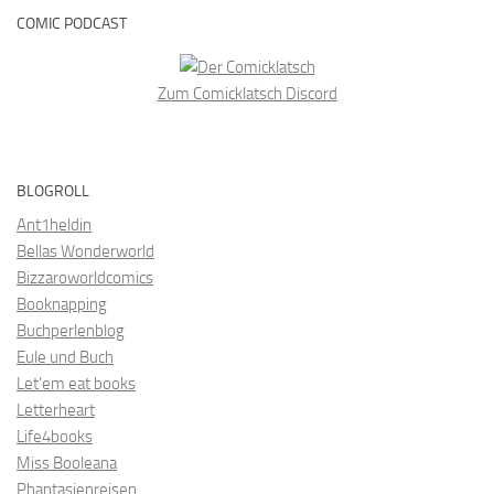
COMIC PODCAST
Zum Comicklatsch Discord
BLOGROLL
Ant1heldin
Bellas Wonderworld
Bizzaroworldcomics
Booknapping
Buchperlenblog
Eule und Buch
Let’em eat books
Letterheart
Life4books
Miss Booleana
Phantasienreisen