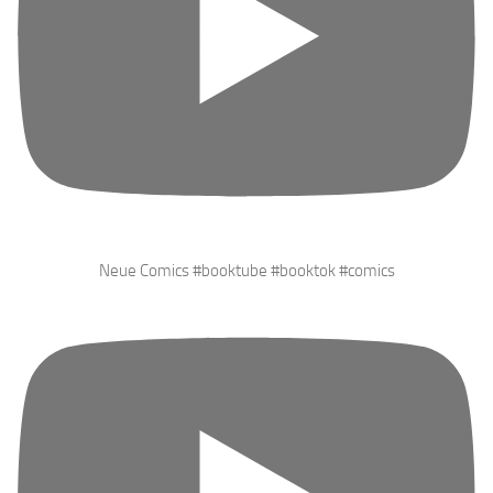
Neue Comics #booktube #booktok #comics