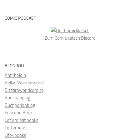
COMIC PODCAST
Zum Comicklatsch Discord
BLOGROLL
Ant1heldin
Bellas Wonderworld
Bizzaroworldcomics
Booknapping
Buchperlenblog
Eule und Buch
Let’em eat books
Letterheart
Life4books