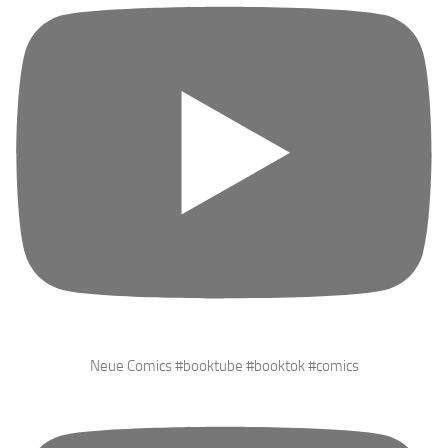
Neue Comics #booktube #booktok #comics