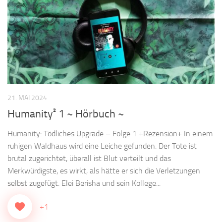
21. MAI 2024
Humanity² 1 ~ Hörbuch ~
Humanity: Tödliches Upgrade – Folge 1 +Rezension+ In einem
ruhigen Waldhaus wird eine Leiche gefunden. Der Tote ist
brutal zugerichtet, überall ist Blut verteilt und das
Merkwürdigste, es wirkt, als hätte er sich die Verletzungen
selbst zugefügt. Elei Berisha und sein Kollege...
+1