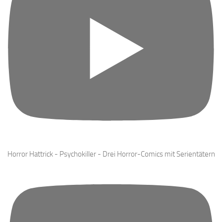
Horror Hattrick - Psychokiller - Drei Horror-Comics mit Serientätern