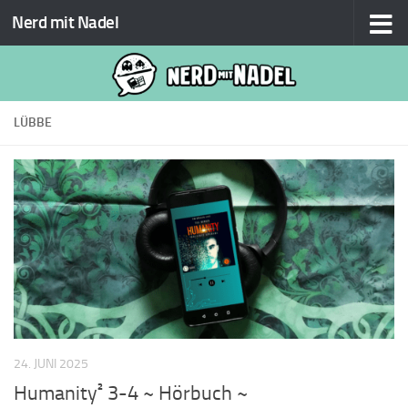
Nerd mit Nadel
Zum Inhalt springen
LÜBBE
24. JUNI 2025
Humanity² 3-4 ~ Hörbuch ~