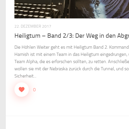
22. DEZEMBER 2017
Heiligtum – Band 2/3: Der Weg in den Abg
Die Höhlen Weiter geht es mit Heiligtum Band 2. Komman
Hamish ist mit einem Team in das Heiligtum eingedrungen,
Team Alpha, die es erforschen sollten, zu retten. Anschließ
wollen sie mit der Nebraska zurück durch die Tunnel, und so
Sicherheit...
0