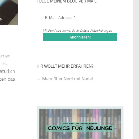
FOLGE MEINEM BLOG PER MAIL
Mit dem Abo stimmst du der
Datenschutzerklärung
zu.
urden
eits
IHR WOLLT MEHR ERFAHREN?
türlich
ten das
Mehr über Nerd mit Nadel