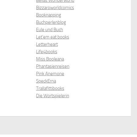
Bellas Wonderworld
Bizzaroworldcomics
Booknapping
Buchperlenblog
Eule und Buch
Let’em eat books
Letterheart
Life4books
Miss Booleana
Phantasienreisen
Pink Anemone
SpeckErna
Trallafittibooks
Die Wortspielerin