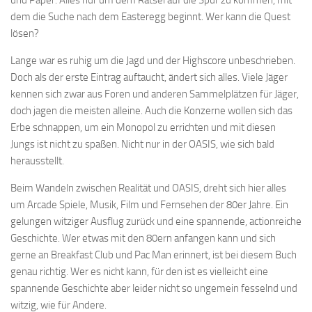
und Paper. Alles nur um dem Rätsel auf die Spur zu kommen, mit
dem die Suche nach dem Easteregg beginnt. Wer kann die Quest
lösen?
Lange war es ruhig um die Jagd und der Highscore unbeschrieben.
Doch als der erste Eintrag auftaucht, ändert sich alles. Viele Jäger
kennen sich zwar aus Foren und anderen Sammelplätzen für Jäger,
doch jagen die meisten alleine. Auch die Konzerne wollen sich das
Erbe schnappen, um ein Monopol zu errichten und mit diesen
Jungs ist nicht zu spaßen. Nicht nur in der OASIS, wie sich bald
herausstellt.
Beim Wandeln zwischen Realität und OASIS, dreht sich hier alles
um Arcade Spiele, Musik, Film und Fernsehen der 80er Jahre. Ein
gelungen witziger Ausflug zurück und eine spannende, actionreiche
Geschichte. Wer etwas mit den 80ern anfangen kann und sich
gerne an Breakfast Club und Pac Man erinnert, ist bei diesem Buch
genau richtig. Wer es nicht kann, für den ist es vielleicht eine
spannende Geschichte aber leider nicht so ungemein fesselnd und
witzig, wie für Andere.