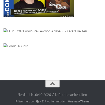
Nerd mit Nadel © 2026. Alle Rechte vorbehalten.
Präsentiert von
- Entworfen mit dem
Hueman-Theme