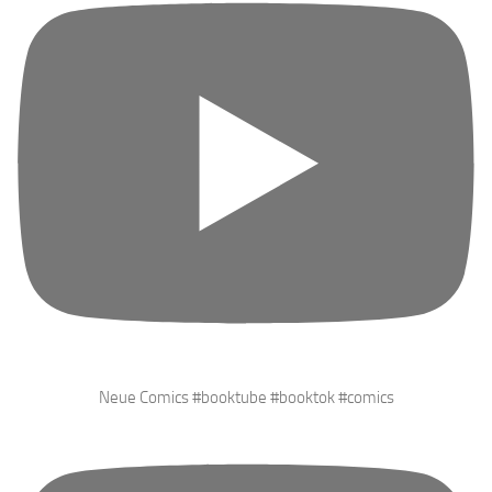
Neue Comics #booktube #booktok #comics