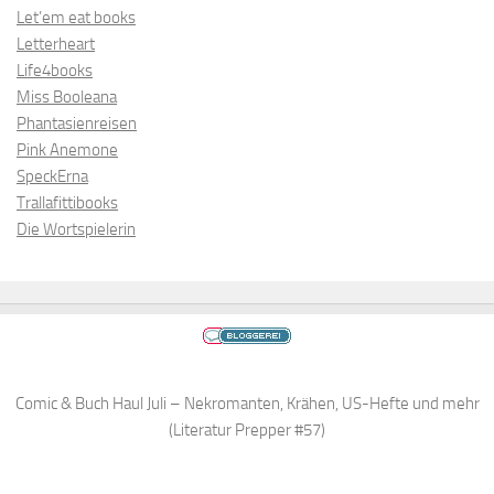
Let’em eat books
Letterheart
Life4books
Miss Booleana
Phantasienreisen
Pink Anemone
SpeckErna
Trallafittibooks
Die Wortspielerin
Comic & Buch Haul Juli – Nekromanten, Krähen, US-Hefte und mehr
(Literatur Prepper #57)