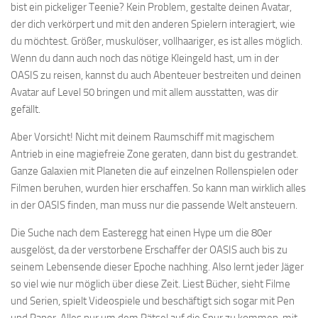
bist ein pickeliger Teenie? Kein Problem, gestalte deinen Avatar,
der dich verkörpert und mit den anderen Spielern interagiert, wie
du möchtest. Größer, muskulöser, vollhaariger, es ist alles möglich.
Wenn du dann auch noch das nötige Kleingeld hast, um in der
OASIS zu reisen, kannst du auch Abenteuer bestreiten und deinen
Avatar auf Level 50 bringen und mit allem ausstatten, was dir
gefällt.
Aber Vorsicht! Nicht mit deinem Raumschiff mit magischem
Antrieb in eine magiefreie Zone geraten, dann bist du gestrandet.
Ganze Galaxien mit Planeten die auf einzelnen Rollenspielen oder
Filmen beruhen, wurden hier erschaffen. So kann man wirklich alles
in der OASIS finden, man muss nur die passende Welt ansteuern.
Die Suche nach dem Easteregg hat einen Hype um die 80er
ausgelöst, da der verstorbene Erschaffer der OASIS auch bis zu
seinem Lebensende dieser Epoche nachhing. Also lernt jeder Jäger
so viel wie nur möglich über diese Zeit. Liest Bücher, sieht Filme
und Serien, spielt Videospiele und beschäftigt sich sogar mit Pen