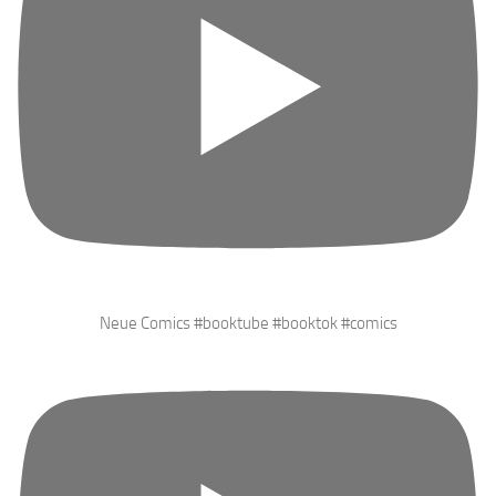
Neue Comics #booktube #booktok #comics