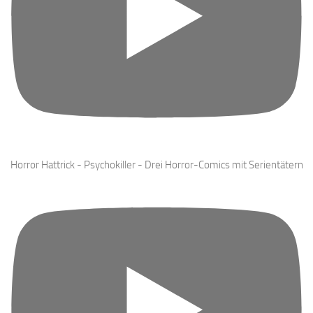
Horror Hattrick - Psychokiller - Drei Horror-Comics mit Serientätern