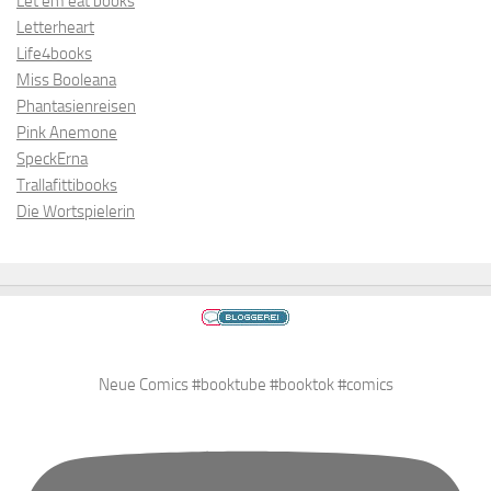
Let’em eat books
Letterheart
Life4books
Miss Booleana
Phantasienreisen
Pink Anemone
SpeckErna
Trallafittibooks
Die Wortspielerin
Neue Comics #booktube #booktok #comics