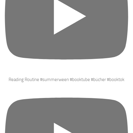
Reading Routine #summerween #booktube #bücher #booktok