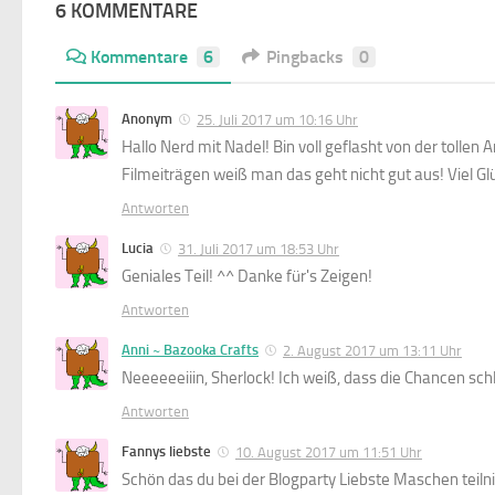
6 KOMMENTARE
Kommentare
6
Pingbacks
0
Anonym
25. Juli 2017 um 10:16 Uhr
Hallo Nerd mit Nadel! Bin voll geflasht von der tolle
Filmeiträgen weiß man das geht nicht gut aus! Viel G
Antworten
Lucia
31. Juli 2017 um 18:53 Uhr
Geniales Teil! ^^ Danke für's Zeigen!
Antworten
Anni ~ Bazooka Crafts
2. August 2017 um 13:11 Uhr
Neeeeeeiiin, Sherlock! Ich weiß, dass die Chancen schl
Antworten
Fannys liebste
10. August 2017 um 11:51 Uhr
Schön das du bei der Blogparty Liebste Maschen teilni