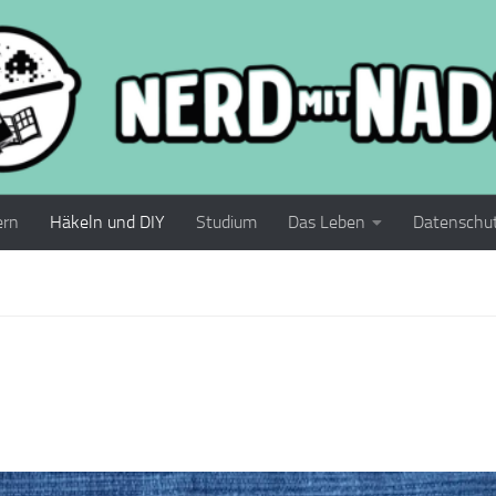
ern
Häkeln und DIY
Studium
Das Leben
Datenschu