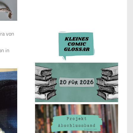
dra von
on in