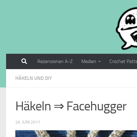
Zum Inhalt springen
Rezensionen A-Z
Medien
Crochet Patt
HÄKELN UND DIY
Häkeln ⇒ Facehugger
26. JUNI 2017