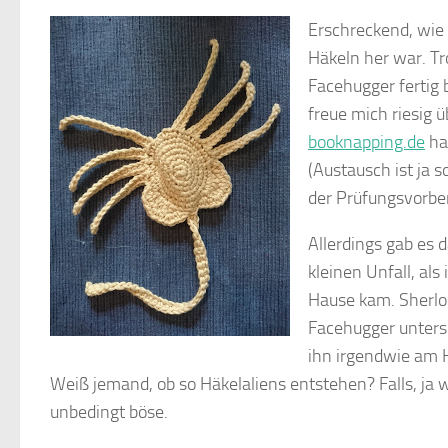
Erschreckend, wie 
Häkeln her war. T
Facehugger fertig
freue mich riesig 
booknapping.de
ha
(Austausch ist ja 
der Prüfungsvorbe
Allerdings gab es 
kleinen Unfall, als
Hause kam. Sherlo
Facehugger unters
ihn irgendwie am H
Weiß jemand, ob so Häkelaliens entstehen? Falls, ja w
unbedingt böse.