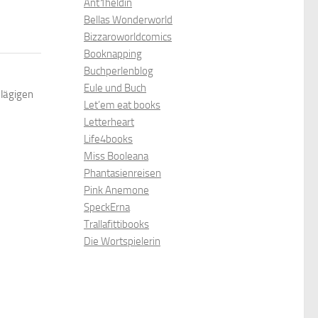
Ant1heldin
Bellas Wonderworld
Bizzaroworldcomics
Booknapping
Buchperlenblog
Eule und Buch
hlägigen
Let’em eat books
Letterheart
Life4books
Miss Booleana
Phantasienreisen
Pink Anemone
SpeckErna
Trallafittibooks
Die Wortspielerin