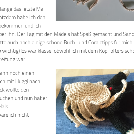
lange das letzte Mal
rotzdem habe ich den
 bekommen und ich
über ihn. Der Tag mit den Mädels hat Spaß gemacht und San
tte auch noch einige schöne Buch- und Comictipps für mich.
so wichtig) Es war klasse, obwohl ich mit dem Kopf öfters sch
reitung war.
dann noch einen
 ich mit Huggi nach
ck wollte den
uchen und nun hat er
als.
äre ich nicht