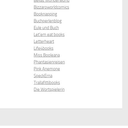
Bellas Wonderworld
Bizzaroworldcomics
Booknapping
Buchperlenblog
Eule und Buch
Let’em eat books
Letterheart
Life4books
Miss Booleana
Phantasienreisen
Pink Anemone
SpeckErna
Trallafittibooks
Die Wortspielerin