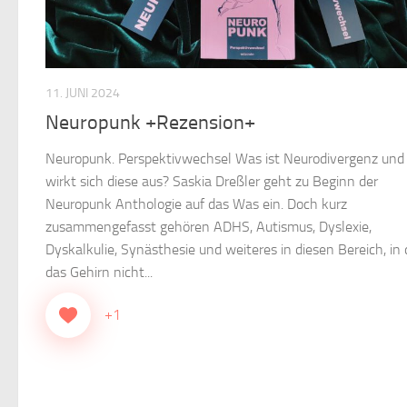
11. JUNI 2024
Neuropunk +Rezension+
Neuropunk. Perspektivwechsel Was ist Neurodivergenz und
wirkt sich diese aus? Saskia Dreßler geht zu Beginn der
Neuropunk Anthologie auf das Was ein. Doch kurz
zusammengefasst gehören ADHS, Autismus, Dyslexie,
Dyskalkulie, Synästhesie und weiteres in diesen Bereich, in
das Gehirn nicht...
+1