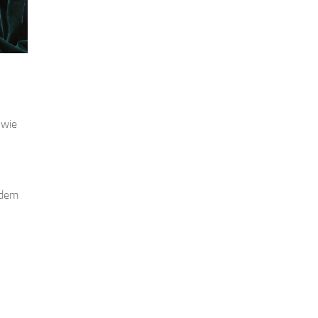
 wie
 dem