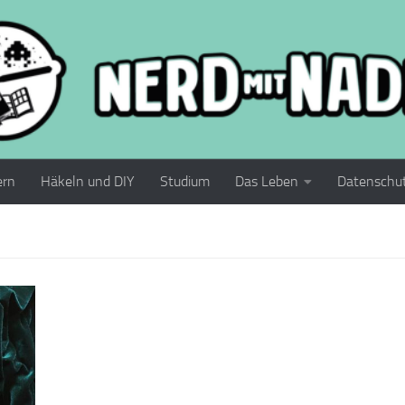
ern
Häkeln und DIY
Studium
Das Leben
Datenschu