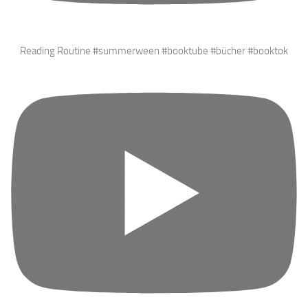
Reading Routine #summerween #booktube #bücher #booktok