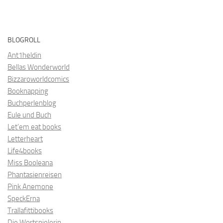
BLOGROLL
Ant1heldin
Bellas Wonderworld
Bizzaroworldcomics
Booknapping
Buchperlenblog
Eule und Buch
Let’em eat books
Letterheart
Life4books
Miss Booleana
Phantasienreisen
Pink Anemone
SpeckErna
Trallafittibooks
Die Wortspielerin