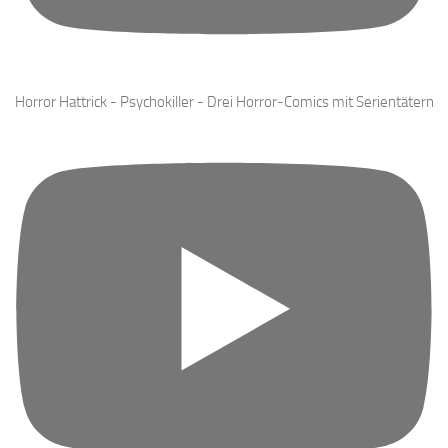
Horror Hattrick - Psychokiller - Drei Horror-Comics mit Serientätern