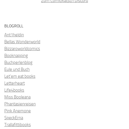
Zum Comicklatsch Discord
BLOGROLL
Ant1heldin
Bellas Wonderworld
Bizzaroworldcomics
Booknapping
Buchperlenblog
Eule und Buch
Let’em eat books
Letterheart
Life4books
Miss Booleana
Phantasienreisen
Pink Anemone
SpeckErna
Trallafittibooks