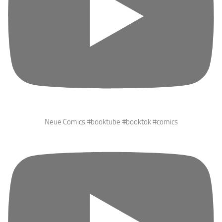
Neue Comics #booktube #booktok #comics