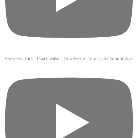
Horror Hattrick - Psychokiller - Drei Horror-Comics mit Serientätern